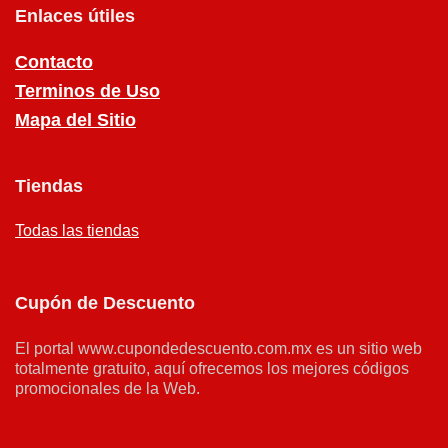
Enlaces útiles
Contacto
Terminos de Uso
Mapa del Sitio
Tiendas
Todas las tiendas
Cupón de Descuento
El portal www.cupondedescuento.com.mx es un sitio web
totalmente gratuito, aquí ofrecemos los mejores códigos
promocionales de la Web.