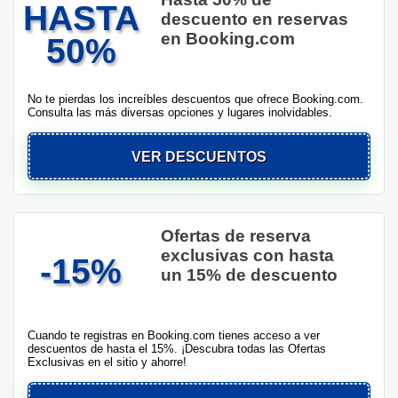
HASTA
descuento en reservas
en Booking.com
50%
No te pierdas los increíbles descuentos que ofrece Booking.com.
Consulta las más diversas opciones y lugares inolvidables.
VER DESCUENTOS
Ofertas de reserva
exclusivas con hasta
-15%
un 15% de descuento
Cuando te registras en Booking.com tienes acceso a ver
descuentos de hasta el 15%. ¡Descubra todas las Ofertas
Exclusivas en el sitio y ahorre!