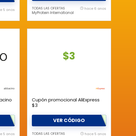
TODAS LAS OFERTAS
hace 6 anos
e 5 anos
MyProtein International
$3
acino
Cupón promocional AliExpress
$3
VER CÓDIGO
TODAS LAS OFERTAS
e 5 anos
hace 5 anos