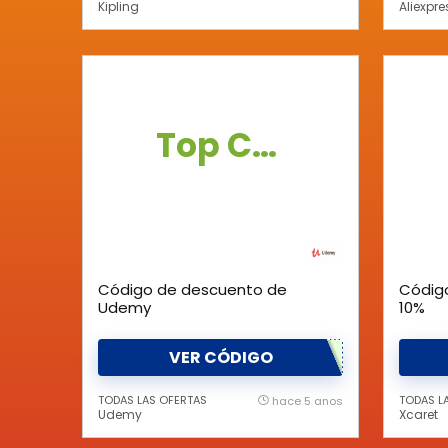
Kipling
Aliexpre
Top Cupón
Código de descuento de
Códig
Udemy
10%
VER CÓDIGO
TODAS LAS OFERTAS
TODAS L
hace 5 anos
Udemy
Xcaret