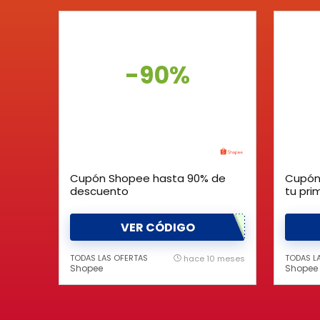
-90%
Cupón Shopee hasta 90% de
Cupón
descuento
tu pr
VER CÓDIGO
TODAS LAS OFERTAS
TODAS L
hace 10 meses
Shopee
Shopee