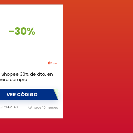
-30%
 Shopee 30% de dto. en
imera compra
VER CÓDIGO
AS OFERTAS
hace 10 meses