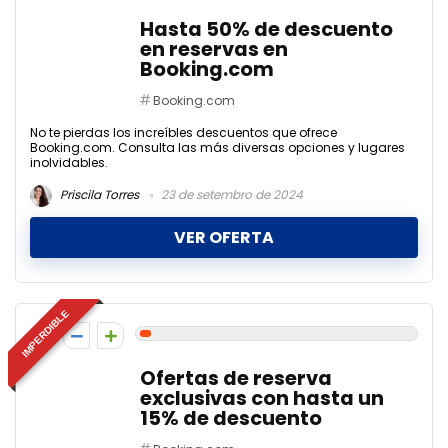
Hasta 50% de descuento
en reservas en
Booking.com
Booking.com
No te pierdas los increíbles descuentos que ofrece
Booking.com. Consulta las más diversas opciones y lugares
inolvidables.
Priscila Torres
23 de setembro de 2024
VER OFERTA
IMPERDIBLE
2
Ofertas de reserva
exclusivas con hasta un
15% de descuento