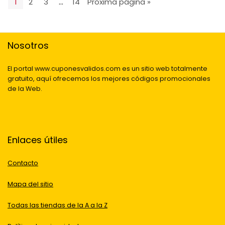
1
2
3
…
14
Próxima página »
Nosotros
El portal www.cuponesvalidos.com es un sitio web totalmente
gratuito, aquí ofrecemos los mejores códigos promocionales
de la Web.
Enlaces útiles
Contacto
Mapa del sitio
Todas las tiendas de la A a la Z