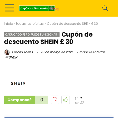
Início
»
todas las ofertas
»
Cupón de descuento SHEIN £ 30
Cupón de
CADUCADO PERO PUEDE FUNCIONAR*
descuento SHEIN £ 30
Priscila Torres
29 de março de 2021
todas las ofertas
SHEIN
0
0
Compensa?
27