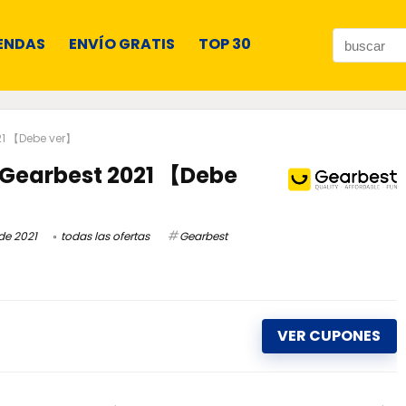
ENDAS
ENVÍO GRATIS
TOP 30
21 【Debe ver】
 Gearbest 2021 【Debe
de 2021
todas las ofertas
Gearbest
VER CUPONES