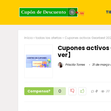
TI
Início
»
todas las ofertas
»
Cupones activos Gearbest 20
Cupones activos
ver】
Priscila Torres
31 de março 
0
Compensa?
0
20